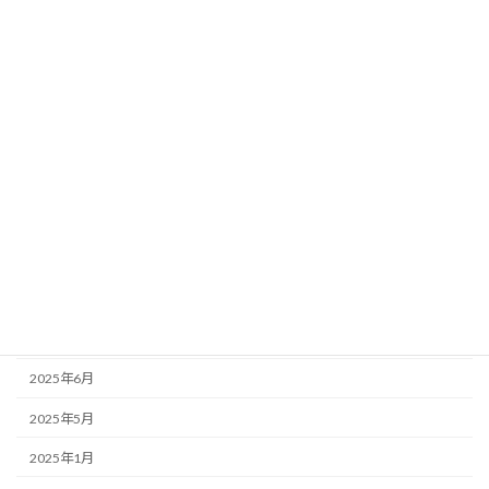
出版物
居場所づくりプロジェクト
手話言語条例
新着情報
未分類
行事
アーカイブ
2026年1月
2025年7月
2025年6月
2025年5月
2025年1月