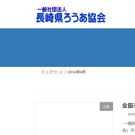
コ
ナ
ン
ビ
テ
ゲ
ン
ー
ツ
シ
へ
ョ
ス
ン
キ
に
ッ
移
プ
動
トップページ
2014年4月
全国
行事
201
一般財
会」の