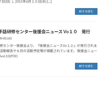
日(日) ↓ 2015年6月１０日(水) […]
続きを読む
手話研修センター後援会ニュース Vo１０ 発行
4年4月18日
修センター後援会より、『後援会ニュースVo１０』が発行されま
活動報告や６月の活動予定等が掲載されています。 後援会ニュー
vol.10(PDF)
続きを読む