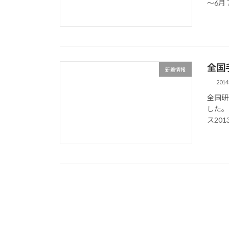
～6月７
全国
新着情報
201
全国研
した。
ス2013